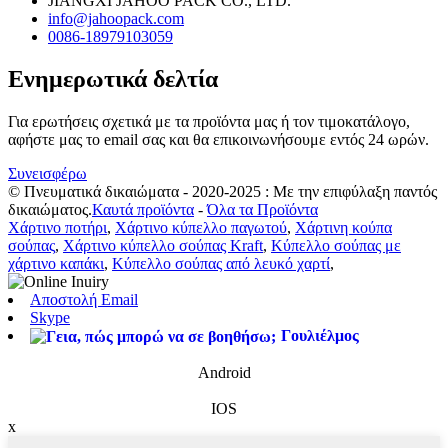
JIANGXI JAHOO PACK CO., LTD.
info@jahoopack.com
0086-18979103059
Ενημερωτικά δελτία
Για ερωτήσεις σχετικά με τα προϊόντα μας ή τον τιμοκατάλογο,
αφήστε μας το email σας και θα επικοινωνήσουμε εντός 24 ωρών.
Συνεισφέρω
© Πνευματικά δικαιώματα - 2020-2025 : Με την επιφύλαξη παντός
δικαιώματος.
Καυτά προϊόντα
-
Όλα τα Προϊόντα
Χάρτινο ποτήρι
,
Χάρτινο κύπελλο παγωτού
,
Χάρτινη κούπα
σούπας
,
Χάρτινο κύπελλο σούπας Kraft
,
Κύπελλο σούπας με
χάρτινο καπάκι
,
Κύπελλο σούπας από λευκό χαρτί
,
Αποστολή Email
Skype
Γουλιέλμος
Android
IOS
x