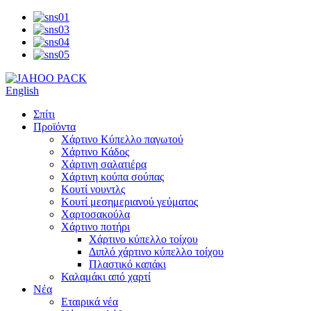
English
Σπίτι
Προϊόντα
Χάρτινο Κύπελλο παγωτού
Χάρτινο Κάδος
Χάρτινη σαλατιέρα
Χάρτινη κούπα σούπας
Κουτί νουντλς
Κουτί μεσημεριανού γεύματος
Χαρτοσακούλα
Χάρτινο ποτήρι
Χάρτινο κύπελλο τοίχου
Διπλό χάρτινο κύπελλο τοίχου
Πλαστικό καπάκι
Καλαμάκι από χαρτί
Νέα
Εταιρικά νέα