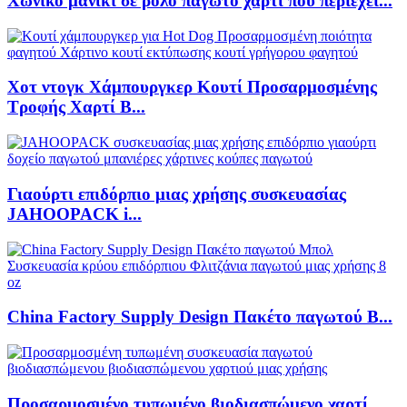
Χωνικό μανίκι σε ρολό παγωτό χαρτί που περιέχει...
Χοτ ντογκ Χάμπουργκερ Κουτί Προσαρμοσμένης
Τροφής Χαρτί Β...
Γιαούρτι επιδόρπιο μιας χρήσης συσκευασίας
JAHOOPACK i...
China Factory Supply Design Πακέτο παγωτού Β...
Προσαρμοσμένο τυπωμένο βιοδιασπώμενο χαρτί