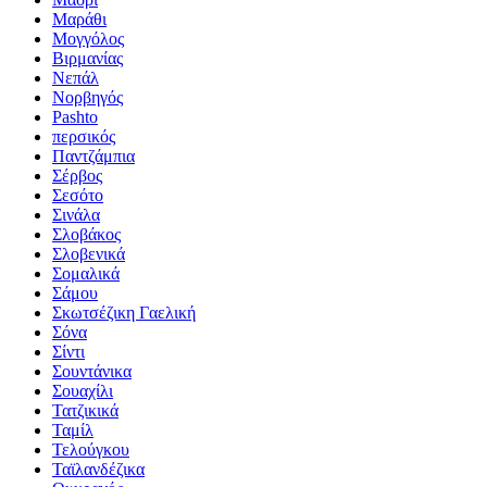
Μαράθι
Μογγόλος
Βιρμανίας
Νεπάλ
Νορβηγός
Pashto
περσικός
Παντζάμπια
Σέρβος
Σεσότο
Σινάλα
Σλοβάκος
Σλοβενικά
Σομαλικά
Σάμου
Σκωτσέζικη Γαελική
Σόνα
Σίντι
Σουντάνικα
Σουαχίλι
Τατζικικά
Ταμίλ
Τελούγκου
Ταϊλανδέζικα