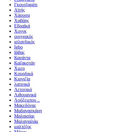
Γκουτζαράτι
Αϊτής
Χάουσα
Χαβάης
Εβραϊκά
Χονγκ
ουγγρικός
ισλανδικός
Igbo
Ιάβας
Κανάντα
Καζακστάν
Χμερ
Κουρδικά
Κιργιζία
λατινικά
Λετονικά
Λιθουανικά
Λούξεμπου ..
Μακεδόνας
Μαδαγασκάρη
Μαλαισίας
Μαλαγιαλάμ
μαλτέζος
Μάορι