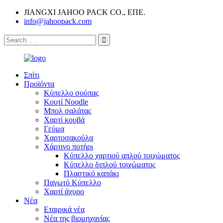
JIANGXI JAHOO PACK CO., ΕΠΕ.
info@jahoopack.com
Σπίτι
Προϊόντα
Κύπελλο σούπας
Κουτί Noodle
Μπολ σαλάτας
Χαρτί κουβά
Γεύμα
Χαρτοσακούλα
Χάρτινο ποτήρι
Κύπελλο χαρτιού απλού τοιχώματος
Κύπελλο διπλού τοιχώματος
Πλαστικό καπάκι
Παγωτό Κύπελλο
Χαρτί άχυρο
Νέα
Εταιρικά νέα
Νέα της βιομηχανίας