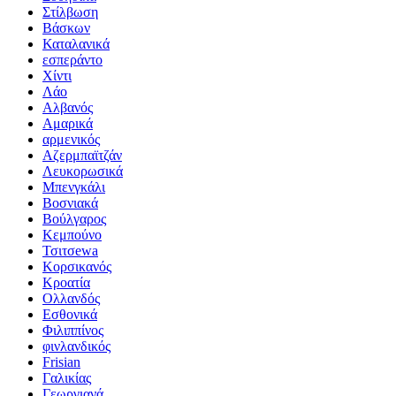
Στίλβωση
Βάσκων
Καταλανικά
εσπεράντο
Χίντι
Λάο
Αλβανός
Αμαρικά
αρμενικός
Αζερμπαϊτζάν
Λευκορωσικά
Μπενγκάλι
Βοσνιακά
Βούλγαρος
Κεμπούνο
Τσιτσewa
Κορσικανός
Κροατία
Ολλανδός
Εσθονικά
Φιλιππίνος
φινλανδικός
Frisian
Γαλικίας
Γεωργιανά