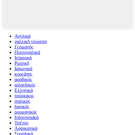
Αγγλικά
γαλλική γλώσσα
Γερμανός
Πορτογαλικά
Ισπανικά
Ρωσική
Ιαπωνικά
κορεάτης
αραβικός
ιρλανδικός
Ελληνικά
τούρκικος
ιταλικός
δανικός
ρουμανικός
Ινδονησιακά
Τσέχος
Αφρικανικά
Σουηδικά