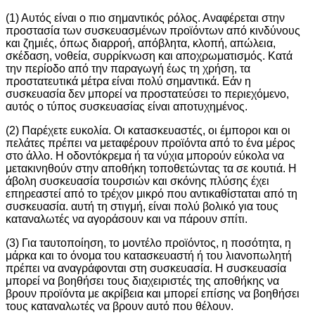
(1) Αυτός είναι ο πιο σημαντικός ρόλος. Αναφέρεται στην
προστασία των συσκευασμένων προϊόντων από κινδύνους
και ζημιές, όπως διαρροή, απόβλητα, κλοπή, απώλεια,
σκέδαση, νοθεία, συρρίκνωση και αποχρωματισμός. Κατά
την περίοδο από την παραγωγή έως τη χρήση, τα
προστατευτικά μέτρα είναι πολύ σημαντικά. Εάν η
συσκευασία δεν μπορεί να προστατεύσει το περιεχόμενο,
αυτός ο τύπος συσκευασίας είναι αποτυχημένος.
(2) Παρέχετε ευκολία. Οι κατασκευαστές, οι έμποροι και οι
πελάτες πρέπει να μεταφέρουν προϊόντα από το ένα μέρος
στο άλλο. Η οδοντόκρεμα ή τα νύχια μπορούν εύκολα να
μετακινηθούν στην αποθήκη τοποθετώντας τα σε κουτιά. Η
άβολη συσκευασία τουρσιών και σκόνης πλύσης έχει
επηρεαστεί από το τρέχον μικρό που αντικαθίσταται από τη
συσκευασία. αυτή τη στιγμή, είναι πολύ βολικό για τους
καταναλωτές να αγοράσουν και να πάρουν σπίτι.
(3) Για ταυτοποίηση, το μοντέλο προϊόντος, η ποσότητα, η
μάρκα και το όνομα του κατασκευαστή ή του λιανοπωλητή
πρέπει να αναγράφονται στη συσκευασία. Η συσκευασία
μπορεί να βοηθήσει τους διαχειριστές της αποθήκης να
βρουν προϊόντα με ακρίβεια και μπορεί επίσης να βοηθήσει
τους καταναλωτές να βρουν αυτό που θέλουν.