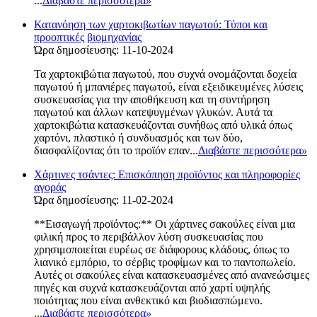
...
Διαβάστε περισσότερα
»
Κατανόηση των χαρτοκιβωτίων παγωτού: Τύποι και
προοπτικές βιομηχανίας
Ώρα δημοσίευσης: 11-10-2024
Τα χαρτοκιβώτια παγωτού, που συχνά ονομάζονται δοχεία
παγωτού ή μπανιέρες παγωτού, είναι εξειδικευμένες λύσεις
συσκευασίας για την αποθήκευση και τη συντήρηση
παγωτού και άλλων κατεψυγμένων γλυκών. Αυτά τα
χαρτοκιβώτια κατασκευάζονται συνήθως από υλικά όπως
χαρτόνι, πλαστικό ή συνδυασμός και των δύο,
διασφαλίζοντας ότι το προϊόν επαν...
Διαβάστε περισσότερα
»
Χάρτινες τσάντες: Επισκόπηση προϊόντος και πληροφορίες
αγοράς
Ώρα δημοσίευσης: 11-02-2024
**Εισαγωγή προϊόντος:** Οι χάρτινες σακούλες είναι μια
φιλική προς το περιβάλλον λύση συσκευασίας που
χρησιμοποιείται ευρέως σε διάφορους κλάδους, όπως το
λιανικό εμπόριο, το σέρβις τροφίμων και το παντοπωλείο.
Αυτές οι σακούλες είναι κατασκευασμένες από ανανεώσιμες
πηγές και συχνά κατασκευάζονται από χαρτί υψηλής
ποιότητας που είναι ανθεκτικό και βιοδιασπώμενο.
...
Διαβάστε περισσότερα
»