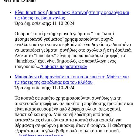
Νέα του κλάδου
Είναι lunch box ή lunch box; Κατανοήστε την ορολογία και
τις τάσεις της βιομηχανίας
Ώρα δημοσίευσης: 11-10-2024
Οι όροι "κουτί μεσημεριανού γεύματος" και "κουτί
μεσημεριανού γεύματος" χρησιμοποιούνται συχνά
εναλλακτικά για να αναφερθούν σε ένα δοχείο σχεδιασμένο
να μεταφέρει γεύματα, συνήθως στο σχολείο ή στη δουλειά.
Αν και το "lunchbox" είναι η πιο παραδοσιακή μορφή, το
"lunchbox" έχει γίνει δημοφιλές ως παραλλαγή ενός
τραγουδιού...
Διαβάστε περισσότερα
»
Μπορούν να θερμανθούν τα κουτιά σε πακέτο; Μάθετε για
τις τάσεις της ασφάλειας και του κλάδου
Ώρα δημοσίευσης: 11-10-2024
Τα κουτιά σε πακέτο χρησιμοποιούνται συνήθως για τη
συσκευασία τροφίμων σε πακέτο ή παράδοσης τροφίμων και
είναι κατασκευασμένα από διάφορα υλικά, όπως χαρτί,
πλαστικό και αφρό. Μια κοινή ερώτηση από τους
καταναλωτές είναι εάν αυτά τα κουτιά είναι ασφαλή για
θέρμανση σε φούρνο μικροκυμάτων ή φούρνο. Η απάντηση
εξαρτάται σε μεγάλο βαθμό από το υλικό του κουτιού.