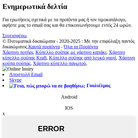
Ενημερωτικά δελτία
Για ερωτήσεις σχετικά με τα προϊόντα μας ή τον τιμοκατάλογο,
αφήστε μας το email σας και θα επικοινωνήσουμε εντός 24 ωρών.
Συνεισφέρω
© Πνευματικά δικαιώματα - 2020-2025 : Με την επιφύλαξη παντός
δικαιώματος.
Καυτά προϊόντα
-
Όλα τα Προϊόντα
Χάρτινο ποτήρι
,
Κύπελλο σούπας με χάρτινο καπάκι
,
Χάρτινο
κύπελλο σούπας Kraft
,
Κύπελλο σούπας από λευκό χαρτί
,
Χάρτινη
κούπα σούπας
,
Χάρτινο κύπελλο παγωτού
,
Αποστολή Email
Skype
Γουλιέλμος
Android
IOS
x