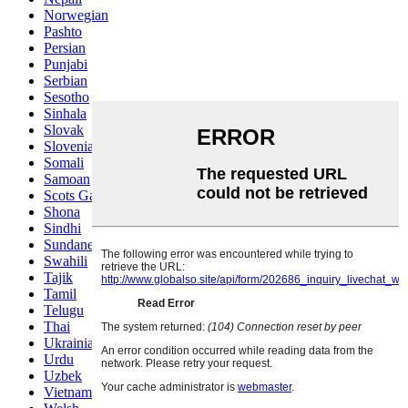
Norwegian
Pashto
Persian
Punjabi
Serbian
Sesotho
Sinhala
Slovak
Slovenian
Somali
Samoan
Scots Gaelic
Shona
Sindhi
Sundanese
Swahili
Tajik
Tamil
Telugu
Thai
Ukrainian
Urdu
Uzbek
Vietnamese