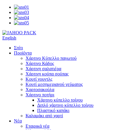
English
Σπίτι
Προϊόντα
Χάρτινο Κύπελλο παγωτού
Χάρτινο Κάδος
Χάρτινη σαλατιέρα
Χάρτινη κούπα σούπας
Κουτί νουντλς
Κουτί μεσημεριανού γεύματος
Χαρτοσακούλα
Χάρτινο ποτήρι
Χάρτινο κύπελλο τοίχου
Διπλό χάρτινο κύπελλο τοίχου
Πλαστικό καπάκι
Καλαμάκι από χαρτί
Νέα
Εταιρικά νέα