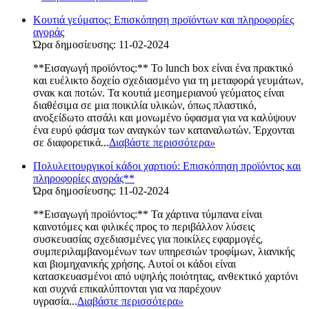
Κουτιά γεύματος: Επισκόπηση προϊόντων και πληροφορίες
αγοράς
Ώρα δημοσίευσης: 11-02-2024
**Εισαγωγή προϊόντος:** Το lunch box είναι ένα πρακτικό
και ευέλικτο δοχείο σχεδιασμένο για τη μεταφορά γευμάτων,
σνακ και ποτών. Τα κουτιά μεσημεριανού γεύματος είναι
διαθέσιμα σε μια ποικιλία υλικών, όπως πλαστικό,
ανοξείδωτο ατσάλι και μονωμένο ύφασμα για να καλύψουν
ένα ευρύ φάσμα των αναγκών των καταναλωτών. Έρχονται
σε διαφορετικά...
Διαβάστε περισσότερα
»
Πολυλειτουργικοί κάδοι χαρτιού: Επισκόπηση προϊόντος και
πληροφορίες αγοράς**
Ώρα δημοσίευσης: 11-02-2024
**Εισαγωγή προϊόντος:** Τα χάρτινα τύμπανα είναι
καινοτόμες και φιλικές προς το περιβάλλον λύσεις
συσκευασίας σχεδιασμένες για ποικίλες εφαρμογές,
συμπεριλαμβανομένων των υπηρεσιών τροφίμων, λιανικής
και βιομηχανικής χρήσης. Αυτοί οι κάδοι είναι
κατασκευασμένοι από υψηλής ποιότητας, ανθεκτικό χαρτόνι
και συχνά επικαλύπτονται για να παρέχουν
υγρασία...
Διαβάστε περισσότερα
»