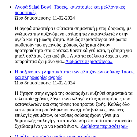
Αγορά Salad Bowl: Τάσεις, καινοτομίες και μελλοντικές
προοπτικές
Ώρα δημοσίευσης: 11-02-2024
Η αγορά σαλατιέρα υφίσταται σημαντική μεταμόρφωση, με
γνώμονα την αυξανόμενη εστίαση των καταναλωτών στην
υγεία και τη βιωσιμότητα. Καθώς περισσότεροι άνθρωποι
υιοθετούν πιο υγιεινούς τρόπους ζωής και δίνουν
προτεραιότητα στα φρέσκα, θρεπτικά γεύματα, η ζήτηση για
μπολ σαλάτας έχει αυξηθεί. Αυτά τα ευέλικτα δοχεία είναι
απαραίτητα όχι μόνο για...
Διαβάστε περισσότερα
»
Η αυξανόμενη δημοτικότητα των φλυτζανιών σούπας: Τάσεις
και πληροφορίες αγοράς
Ώρα δημοσίευσης: 11-02-2024
Η ζήτηση στην αγορά της σούπας έχει αυξηθεί σημαντικά τα
τελευταία χρόνια, λόγω των αλλαγών στις προτιμήσεις των
καταναλωτών και στις τάσεις του τρόπου ζωής. Καθώς όλο
και περισσότεροι άνθρωποι αναζητούν βολικές, υγιεινές
επιλογές γευμάτων, οι κούπες σούπας έχουν γίνει μια
δημοφιλής επιλογή για κατανάλωση στο σπίτι και εν κινήσει.
Σχεδιασμένο για να κρατά ένα v...
Διαβάστε περισσότερα
»
Ο ρόλος της συσκευασίας εμπορευμάτων