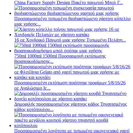
China Factory Supply Design Πακέτο παγωτού Μπολ Γ...
Προσαρμοσμένο τυπωμένο βιοδιασπώμενο χάρτινο κύπελλο
μιας χρήσης...
16 oz Χονδρικό Παγωτό μιας χρήσης Τυπωμένο Πελάτη...
750ml 1000ml 1500ml Προσαρμογή εκτύπωσης
βιοαποικοδόμησης...
Προσαρμοσμένη εκτύπωση ποιότητας τροφίμων 5/8/16/26
oz Αναλώσιμο Ic...
Δημοφιλής προσαρμοσμένος χάρτινος κάδος Τηγανισμένος
κάδος κοτόπουλου...
Προσαρμοσμένο λογότυπο με τυπωμένο οικογενειακό χαρτί