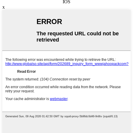
IOS
x