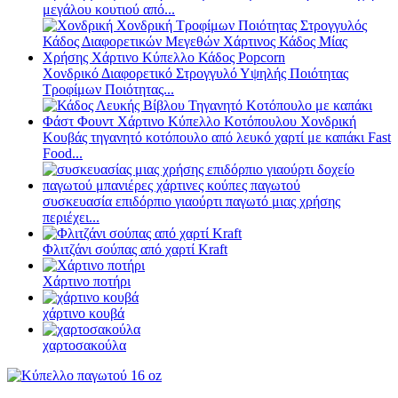
μεγάλου κουτιού από...
Χονδρικό Διαφορετικό Στρογγυλό Υψηλής Ποιότητας
Τροφίμων Ποιότητας...
Κουβάς τηγανητό κοτόπουλο από λευκό χαρτί με καπάκι Fast
Food...
συσκευασία επιδόρπιο γιαούρτι παγωτό μιας χρήσης
περιέχει...
Φλιτζάνι σούπας από χαρτί Kraft
Χάρτινο ποτήρι
χάρτινο κουβά
χαρτοσακούλα