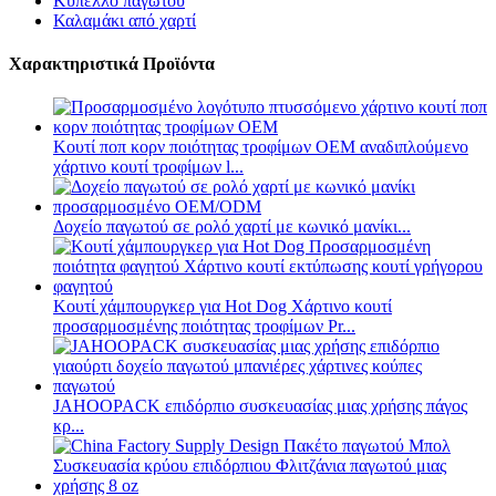
Κύπελλο παγωτού
Καλαμάκι από χαρτί
Χαρακτηριστικά Προϊόντα
Κουτί ποπ κορν ποιότητας τροφίμων OEM αναδιπλούμενο
χάρτινο κουτί τροφίμων l...
Δοχείο παγωτού σε ρολό χαρτί με κωνικό μανίκι...
Κουτί χάμπουργκερ για Hot Dog Χάρτινο κουτί
προσαρμοσμένης ποιότητας τροφίμων Pr...
JAHOOPACK επιδόρπιο συσκευασίας μιας χρήσης πάγος
κρ...