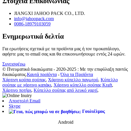
Στοιχεία Επικοινωνίας
JIANGXI JAHOO PACK CO., LTD.
info@jahoopack.com
0086-18979103059
Ενημερωτικά δελτία
Για ερωτήσεις σχετικά με τα προϊόντα μας ή τον τιμοκατάλογο,
αφήστε μας το email σας και θα επικοινωνήσουμε εντός 24 ωρών.
Συνεισφέρω
© Πνευματικά δικαιώματα - 2020-2025 : Με την επιφύλαξη παντός
δικαιώματος.
Καυτά προϊόντα
-
Όλα τα Προϊόντα
Χάρτινη κούπα σούπας
,
Χάρτινο κύπελλο παγωτού
,
Κύπελλο
σούπας με χάρτινο καπάκι
,
Χάρτινο κύπελλο σούπας Kraft
,
Χάρτινο ποτήρι
,
Κύπελλο σούπας από λευκό χαρτί
,
Αποστολή Email
Skype
Γουλιέλμος
Android