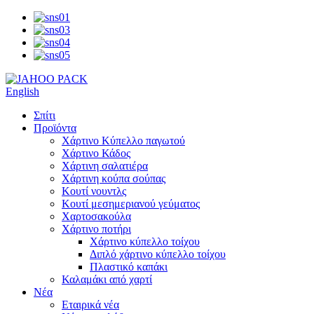
English
Σπίτι
Προϊόντα
Χάρτινο Κύπελλο παγωτού
Χάρτινο Κάδος
Χάρτινη σαλατιέρα
Χάρτινη κούπα σούπας
Κουτί νουντλς
Κουτί μεσημεριανού γεύματος
Χαρτοσακούλα
Χάρτινο ποτήρι
Χάρτινο κύπελλο τοίχου
Διπλό χάρτινο κύπελλο τοίχου
Πλαστικό καπάκι
Καλαμάκι από χαρτί
Νέα
Εταιρικά νέα