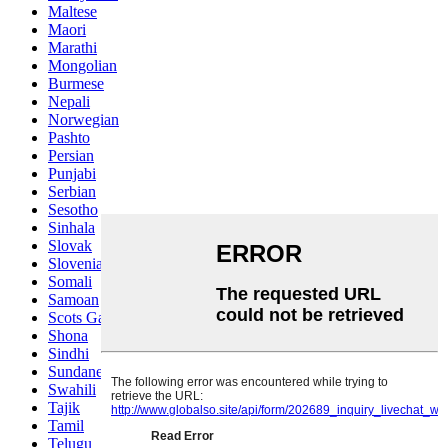
Maltese
Maori
Marathi
Mongolian
Burmese
Nepali
Norwegian
Pashto
Persian
Punjabi
Serbian
Sesotho
Sinhala
Slovak
Slovenian
Somali
Samoan
Scots Gaelic
Shona
Sindhi
Sundanese
Swahili
Tajik
Tamil
Telugu