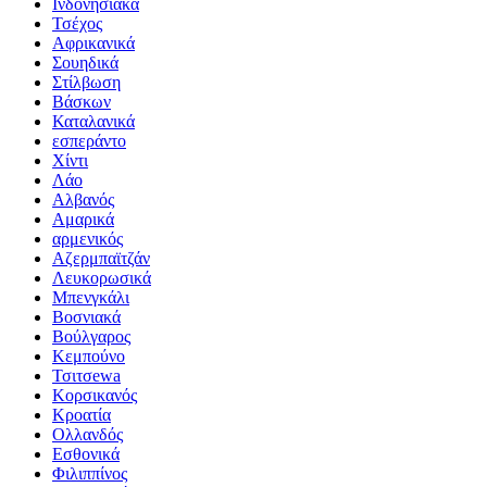
Ινδονησιακά
Τσέχος
Αφρικανικά
Σουηδικά
Στίλβωση
Βάσκων
Καταλανικά
εσπεράντο
Χίντι
Λάο
Αλβανός
Αμαρικά
αρμενικός
Αζερμπαϊτζάν
Λευκορωσικά
Μπενγκάλι
Βοσνιακά
Βούλγαρος
Κεμπούνο
Τσιτσewa
Κορσικανός
Κροατία
Ολλανδός
Εσθονικά
Φιλιππίνος