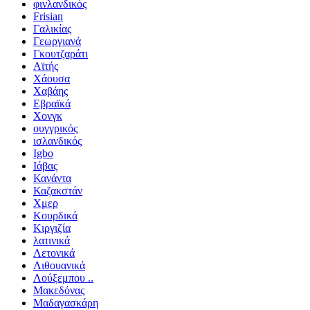
φινλανδικός
Frisian
Γαλικίας
Γεωργιανά
Γκουτζαράτι
Αϊτής
Χάουσα
Χαβάης
Εβραϊκά
Χονγκ
ουγγρικός
ισλανδικός
Igbo
Ιάβας
Κανάντα
Καζακστάν
Χμερ
Κουρδικά
Κιργιζία
λατινικά
Λετονικά
Λιθουανικά
Λούξεμπου ..
Μακεδόνας
Μαδαγασκάρη