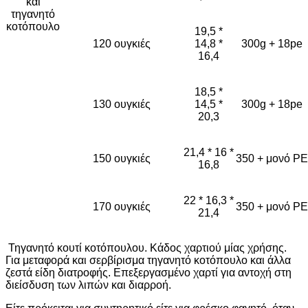
και
τηγανητό
κοτόπουλο
19,5 *
120 ουγκιές
14,8 *
300g + 18pe
16,4
18,5 *
130 ουγκιές
14,5 *
300g + 18pe
20,3
21,4 * 16 *
150 ουγκιές
350 + μονό PE
16,8
22 * 16,3 *
170 ουγκιές
350 + μονό PE
21,4
Τηγανητό κουτί κοτόπουλου. Κάδος χαρτιού μίας χρήσης.
Για μεταφορά και σερβίρισμα τηγανητό κοτόπουλο και άλλα
ζεστά είδη διατροφής. Επεξεργασμένο χαρτί για αντοχή στη
διείσδυση των λιπών και διαρροή.