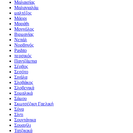
Μαλαισίας
Μαλαγιαλάμ
μαλτέζος
Μάορι
Μαράθι
Μογγόλος
Βιρμανίας
Νεπάλ
Νορβηγός
Pashto
περσικός
Παντζάμπια
Σέρβος
Σεσότο
Σινάλα
Σλοβάκος
Σλοβενικά
Σομαλικά
Σάμου
Σκωτσέζικη Γαελική
Σόνα
Σίντι
Σουντάνικα
Σουαχίλι
Τατζικικά