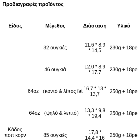
Προδιαγραφές προϊόντος
Είδος
Μέγεθος
Διάσταση
Υλικό
11,6 * 8,9
32 ουγκιές
230g + 18pe
* 14,5
12.0 * 8.9
46 ουγκιά
230g + 18pe
* 17.7
16,7 * 13 *
64oz （κοντό & λίπος fat
250g + 18pe
13,7
13,3 * 9,8
64oz （ψηλό & λεπτό）
250g + 18pe
* 19,4
Κάδος
17,8 *
ποπ κορν
85 ουγκιές
250g + 18pe
14,4 * 16