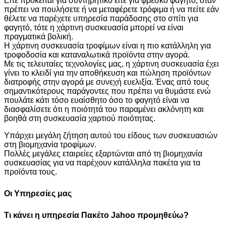
Είτε πρόκειται για συντηρητικό είτε για φρέσκο ​​φαγητό, όταν
πρέπει να πουλήσετε ή να μεταφέρετε τρόφιμα ή να πείτε εάν
θέλετε να παρέχετε υπηρεσία παράδοσης στο σπίτι για
φαγητό, τότε η χάρτινη συσκευασία μπορεί να είναι
πραγματικά βολική.
Η χάρτινη συσκευασία τροφίμων είναι η πιο κατάλληλη για
τροφοδοσία και καταναλωτικά προϊόντα στην αγορά.
Με τις τελευταίες τεχνολογίες μας, η χάρτινη συσκευασία έχει
γίνει το κλειδί για την αποθήκευση και πώληση προϊόντων
διατροφής στην αγορά με συνεχή ευελιξία. Ένας από τους
σημαντικότερους παράγοντες που πρέπει να θυμάστε ενώ
πουλάτε κάτι τόσο ευαίσθητο όσο το φαγητό είναι να
διασφαλίσετε ότι η ποιότητά του παραμένει ακλόνητη και
βοηθά στη συσκευασία χαρτιού ποιότητας.
Υπάρχει μεγάλη ζήτηση αυτού του είδους των συσκευασιών
στη βιομηχανία τροφίμων.
Πολλές μεγάλες εταιρείες εξαρτώνται από τη βιομηχανία
συσκευασίας για να παρέχουν κατάλληλα πακέτα για τα
προϊόντα τους.
Οι Υπηρεσίες μας
Τι κάνει η υπηρεσία
Πακέτο Jahoo
προμηθεύω?