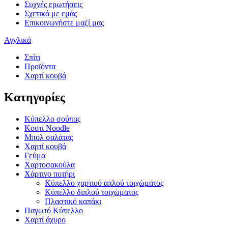
Συχνές ερωτήσεις
Σχετικά με εμάς
Επικοινωνήστε μαζί μας
Αγγλικά
Σπίτι
Προϊόντα
Χαρτί κουβά
Κατηγορίες
Κύπελλο σούπας
Κουτί Noodle
Μπολ σαλάτας
Χαρτί κουβά
Γεύμα
Χαρτοσακούλα
Χάρτινο ποτήρι
Κύπελλο χαρτιού απλού τοιχώματος
Κύπελλο διπλού τοιχώματος
Πλαστικό καπάκι
Παγωτό Κύπελλο
Χαρτί άχυρο