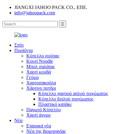
JIANGXI JAHOO PACK CO., ΕΠΕ.
info@jahoopack.com
Σπίτι
Προϊόντα
Κύπελλο σούπας
Κουτί Noodle
Μπολ σαλάτας
Χαρτί κουβά
Γεύμα
Χαρτοσακούλα
Χάρτινο ποτήρι
Κύπελλο χαρτιού απλού τοιχώματος
Κύπελλο διπλού τοιχώματος
Πλαστικό καπάκι
Παγωτό Κύπελλο
Χαρτί άχυρο
Νέα
Εταιρικά νέα
Νέα της βιομηχανίας