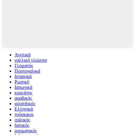
Αγγλικά
γαλλική γλώσσα
Γερμανός
Πορτογαλικά
Ισπανικά
Ρωσική
Ιαπωνικά
κορεάτης
αραβικός
ιρλανδικός
Ελληνικά
τούρκικος
ιταλικός
δανικός
ρουμανικός