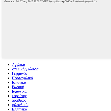
Αγγλικά
γαλλική γλώσσα
Γερμανός
Πορτογαλικά
Ισπανικά
Ρωσική
Ιαπωνικά
κορεάτης
αραβικός
ιρλανδικός
Ελληνικά