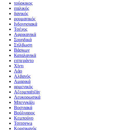
τούρκικος
ιταλικός
δανικός
ρουμανικός
Ινδονησιακά
Τσέχος
Αφρικανικά
Σουηδικά
Στίλβωση
Βάσκων
Καταλανικά
εσπεράντο
Χίντι
Λάο
Αλβανός
Αμαρικά
αρμενικός
Αζερμπαϊτζάν
Λευκορωσικά
Μπενγκάλι
Βοσνιακά
Βούλγαρος
Κεμπούνο
Τσιτσewa
Κορσικανός