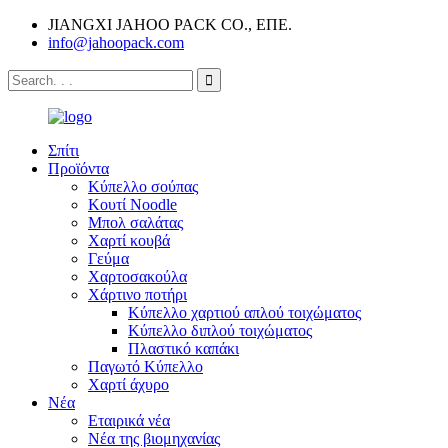
JIANGXI JAHOO PACK CO., ΕΠΕ.
info@jahoopack.com
Σπίτι
Προϊόντα
Κύπελλο σούπας
Κουτί Noodle
Μπολ σαλάτας
Χαρτί κουβά
Γεύμα
Χαρτοσακούλα
Χάρτινο ποτήρι
Κύπελλο χαρτιού απλού τοιχώματος
Κύπελλο διπλού τοιχώματος
Πλαστικό καπάκι
Παγωτό Κύπελλο
Χαρτί άχυρο
Νέα
Εταιρικά νέα
Νέα της βιομηχανίας