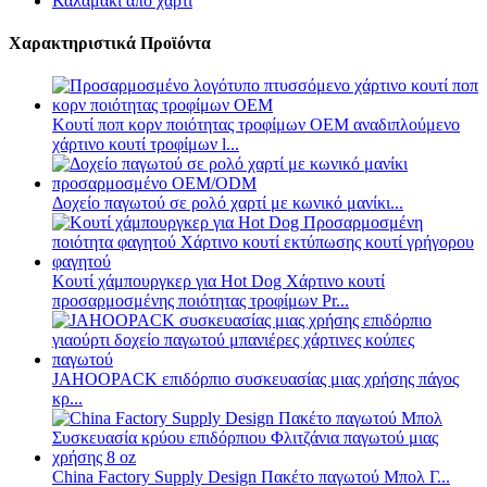
Καλαμάκι από χαρτί
Χαρακτηριστικά Προϊόντα
Κουτί ποπ κορν ποιότητας τροφίμων OEM αναδιπλούμενο
χάρτινο κουτί τροφίμων l...
Δοχείο παγωτού σε ρολό χαρτί με κωνικό μανίκι...
Κουτί χάμπουργκερ για Hot Dog Χάρτινο κουτί
προσαρμοσμένης ποιότητας τροφίμων Pr...
JAHOOPACK επιδόρπιο συσκευασίας μιας χρήσης πάγος
κρ...
China Factory Supply Design Πακέτο παγωτού Μπολ Γ...