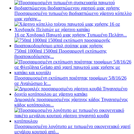
Προσαρμοσμένο τυπωμένο βιοδιασπώμενο χάρτινο κύπελλο
μιας χρήσης...
16 oz Χονδρικό Παγωτό μιας χρήσης Τυπωμένο Πελάτη...
750ml 1000ml 1500ml Προσαρμογή εκτύπωσης
βιοαποικοδόμησης...
Προσαρμοσμένη εκτύπωση ποιότητας τροφίμων 5/8/16/26
oz Αναλώσιμο Ic...
Δημοφιλής προσαρμοσμένος χάρτινος κάδος Τηγανισμένος
κάδος κοτόπουλου...
Προσαρμοσμένο λογότυπο με τυπωμένο οικογενειακό χαρτί
μεγάλου κουτιού από...