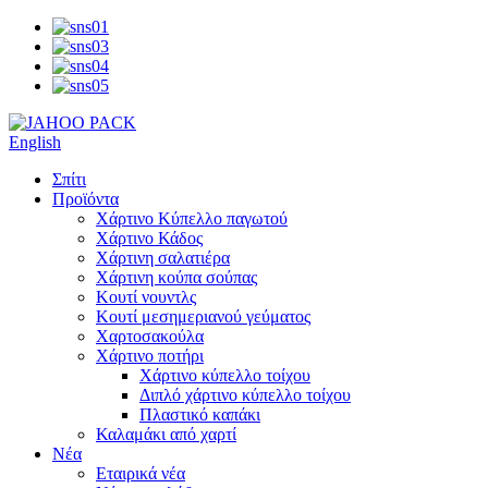
English
Σπίτι
Προϊόντα
Χάρτινο Κύπελλο παγωτού
Χάρτινο Κάδος
Χάρτινη σαλατιέρα
Χάρτινη κούπα σούπας
Κουτί νουντλς
Κουτί μεσημεριανού γεύματος
Χαρτοσακούλα
Χάρτινο ποτήρι
Χάρτινο κύπελλο τοίχου
Διπλό χάρτινο κύπελλο τοίχου
Πλαστικό καπάκι
Καλαμάκι από χαρτί
Νέα
Εταιρικά νέα