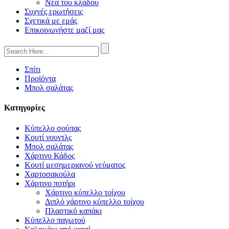
Νέα του κλάδου
Συχνές ερωτήσεις
Σχετικά με εμάς
Επικοινωνήστε μαζί μας
Σπίτι
Προϊόντα
Μπολ σαλάτας
Κατηγορίες
Κύπελλο σούπας
Κουτί νουντλς
Μπολ σαλάτας
Χάρτινο Κάδος
Κουτί μεσημεριανού γεύματος
Χαρτοσακούλα
Χάρτινο ποτήρι
Χάρτινο κύπελλο τοίχου
Διπλό χάρτινο κύπελλο τοίχου
Πλαστικό καπάκι
Κύπελλο παγωτού