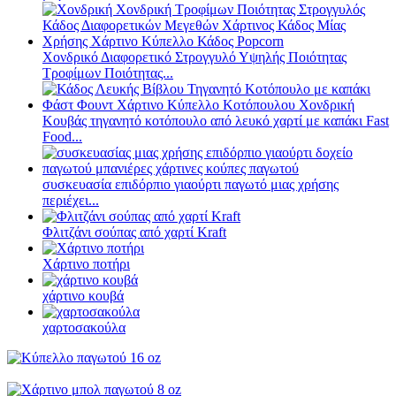
Χονδρικό Διαφορετικό Στρογγυλό Υψηλής Ποιότητας
Τροφίμων Ποιότητας...
Κουβάς τηγανητό κοτόπουλο από λευκό χαρτί με καπάκι Fast
Food...
συσκευασία επιδόρπιο γιαούρτι παγωτό μιας χρήσης
περιέχει...
Φλιτζάνι σούπας από χαρτί Kraft
Χάρτινο ποτήρι
χάρτινο κουβά
χαρτοσακούλα