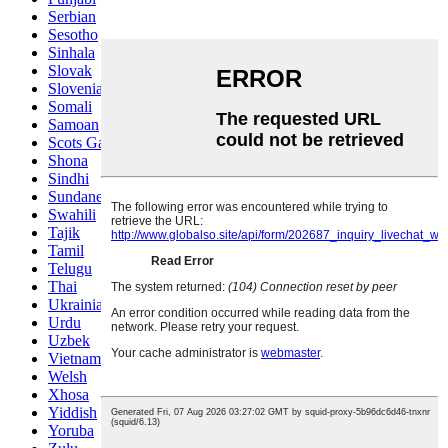
Serbian
Sesotho
Sinhala
Slovak
Slovenian
Somali
Samoan
Scots Gaelic
Shona
Sindhi
Sundanese
Swahili
Tajik
Tamil
Telugu
Thai
Ukrainian
Urdu
Uzbek
Vietnamese
Welsh
Xhosa
Yiddish
Yoruba