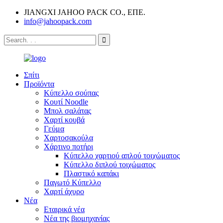
JIANGXI JAHOO PACK CO., ΕΠΕ.
info@jahoopack.com
Σπίτι
Προϊόντα
Κύπελλο σούπας
Κουτί Noodle
Μπολ σαλάτας
Χαρτί κουβά
Γεύμα
Χαρτοσακούλα
Χάρτινο ποτήρι
Κύπελλο χαρτιού απλού τοιχώματος
Κύπελλο διπλού τοιχώματος
Πλαστικό καπάκι
Παγωτό Κύπελλο
Χαρτί άχυρο
Νέα
Εταιρικά νέα
Νέα της βιομηχανίας