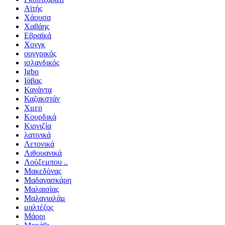
Αϊτής
Χάουσα
Χαβάης
Εβραϊκά
Χονγκ
ουγγρικός
ισλανδικός
Igbo
Ιάβας
Κανάντα
Καζακστάν
Χμερ
Κουρδικά
Κιργιζία
λατινικά
Λετονικά
Λιθουανικά
Λούξεμπου ..
Μακεδόνας
Μαδαγασκάρη
Μαλαισίας
Μαλαγιαλάμ
μαλτέζος
Μάορι