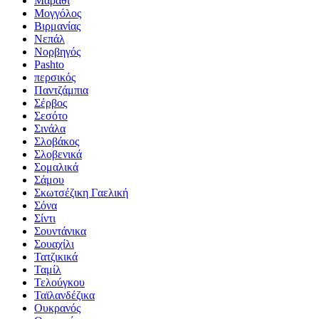
Μαράθι
Μογγόλος
Βιρμανίας
Νεπάλ
Νορβηγός
Pashto
περσικός
Παντζάμπια
Σέρβος
Σεσότο
Σινάλα
Σλοβάκος
Σλοβενικά
Σομαλικά
Σάμου
Σκωτσέζικη Γαελική
Σόνα
Σίντι
Σουντάνικα
Σουαχίλι
Τατζικικά
Ταμίλ
Τελούγκου
Ταϊλανδέζικα
Ουκρανός