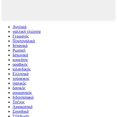
Αγγλικά
γαλλική γλώσσα
Γερμανός
Πορτογαλικά
Ισπανικά
Ρωσική
Ιαπωνικά
κορεάτης
αραβικός
ιρλανδικός
Ελληνικά
τούρκικος
ιταλικός
δανικός
ρουμανικός
Ινδονησιακά
Τσέχος
Αφρικανικά
Σουηδικά
Στίλβωση