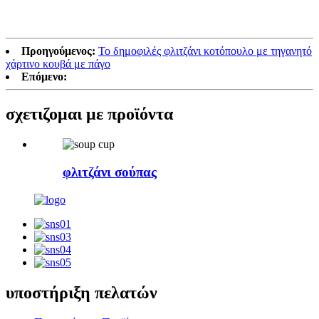
Προηγούμενος:
Το δημοφιλές φλιτζάνι κοτόπουλο με τηγανητό
χάρτινο κουβά με πάγο
Επόμενο:
σχετιζομαι με
προϊόντα
φλιτζάνι σούπας
υποστήριξη πελατών