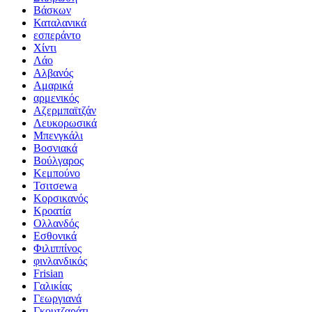
Βάσκων
Καταλανικά
εσπεράντο
Χίντι
Λάο
Αλβανός
Αμαρικά
αρμενικός
Αζερμπαϊτζάν
Λευκορωσικά
Μπενγκάλι
Βοσνιακά
Βούλγαρος
Κεμπούνο
Τσιτσewa
Κορσικανός
Κροατία
Ολλανδός
Εσθονικά
Φιλιππίνος
φινλανδικός
Frisian
Γαλικίας
Γεωργιανά
Γκουτζαράτι