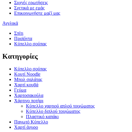
Συχνές ερωτήσεις
Σχετικά με εμάς
Επικοινωνήστε μαζί μας
Αγγλικά
Σπίτι
Προϊόντα
Κύπελλο σούπας
Κατηγορίες
Κύπελλο σούπας
Κουτί Noodle
Μπολ σαλάτας
Χαρτί κουβά
Γεύμα
Χαρτοσακούλα
Χάρτινο ποτήρι
Κύπελλο χαρτιού απλού τοιχώματος
Κύπελλο διπλού τοιχώματος
Πλαστικό καπάκι
Παγωτό Κύπελλο
Χαρτί άχυρο