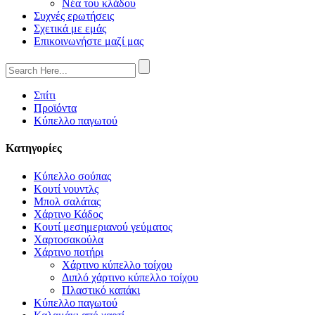
Νέα του κλάδου
Συχνές ερωτήσεις
Σχετικά με εμάς
Επικοινωνήστε μαζί μας
Σπίτι
Προϊόντα
Κύπελλο παγωτού
Κατηγορίες
Κύπελλο σούπας
Κουτί νουντλς
Μπολ σαλάτας
Χάρτινο Κάδος
Κουτί μεσημεριανού γεύματος
Χαρτοσακούλα
Χάρτινο ποτήρι
Χάρτινο κύπελλο τοίχου
Διπλό χάρτινο κύπελλο τοίχου
Πλαστικό καπάκι
Κύπελλο παγωτού