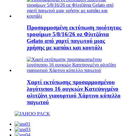
Προσαρμοσμένη εκτύπωση ποιότητας
τροφίμων 5/8/16/26 oz Φλιτζάνια
Gelato από χαρτί παγωτού μιας
χρήσης με καπάκι και κουτάλι
Χαρτί εκτύπωσης προσαρμοσμένου
λογότυπου 16 ουγκιών Κατεψυγμένο
φλιτζάνι γιαουρτιού Χάρτινο κύπελλο
παγωτού