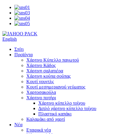
English
Σπίτι
Προϊόντα
Χάρτινο Κύπελλο παγωτού
Χάρτινο Κάδος
Χάρτινη σαλατιέρα
Χάρτινη κούπα σούπας
Κουτί νουντλς
Κουτί μεσημεριανού γεύματος
Χαρτοσακούλα
Χάρτινο ποτήρι
Χάρτινο κύπελλο τοίχου
Διπλό χάρτινο κύπελλο τοίχου
Πλαστικό καπάκι
Καλαμάκι από χαρτί
Νέα
Εταιρικά νέα