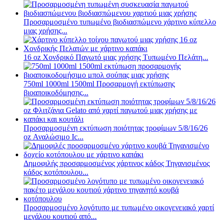
Προσαρμοσμένο τυπωμένο βιοδιασπώμενο χάρτινο κύπελλο
μιας χρήσης...
16 oz Χονδρικό Παγωτό μιας χρήσης Τυπωμένο Πελάτη...
750ml 1000ml 1500ml Προσαρμογή εκτύπωσης
βιοαποικοδόμησης...
Προσαρμοσμένη εκτύπωση ποιότητας τροφίμων 5/8/16/26
oz Αναλώσιμο Ic...
Δημοφιλής προσαρμοσμένος χάρτινος κάδος Τηγανισμένος
κάδος κοτόπουλου...
Προσαρμοσμένο λογότυπο με τυπωμένο οικογενειακό χαρτί
μεγάλου κουτιού από...