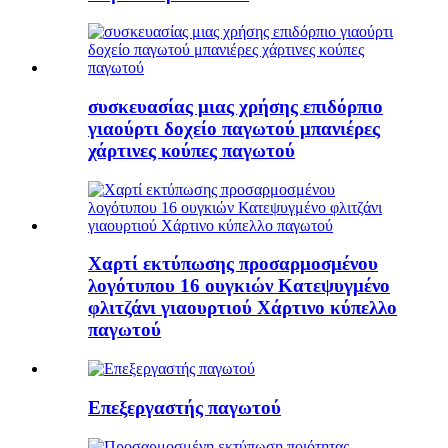
συσκευασίας μιας χρήσης επιδόρπιο
γιαούρτι δοχείο παγωτού μπανιέρες
χάρτινες κούπες παγωτού
Χαρτί εκτύπωσης προσαρμοσμένου
λογότυπου 16 ουγκιών Κατεψυγμένο
φλιτζάνι γιαουρτιού Χάρτινο κύπελλο
παγωτού
Επεξεργαστής παγωτού