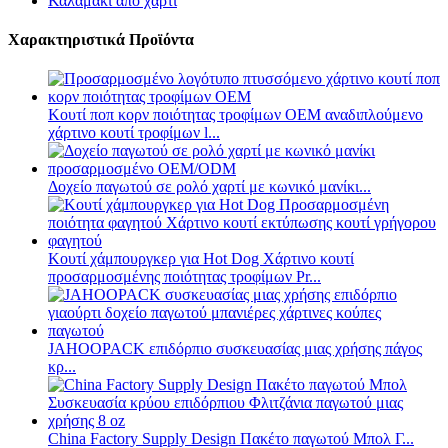
Καλαμάκι από χαρτί
Χαρακτηριστικά Προϊόντα
Κουτί ποπ κορν ποιότητας τροφίμων OEM αναδιπλούμενο
χάρτινο κουτί τροφίμων l...
Δοχείο παγωτού σε ρολό χαρτί με κωνικό μανίκι...
Κουτί χάμπουργκερ για Hot Dog Χάρτινο κουτί
προσαρμοσμένης ποιότητας τροφίμων Pr...
JAHOOPACK επιδόρπιο συσκευασίας μιας χρήσης πάγος
κρ...
China Factory Supply Design Πακέτο παγωτού Μπολ Γ...