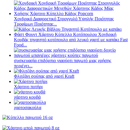
Χονδρικό Διαφορετικό Στρογγυλό Υψηλής Ποιότητας
Τροφίμων Ποιότητας...
Κουβάς τηγανητό κοτόπουλο από λευκό χαρτί με καπάκι Fast
Food...
συσκευασία επιδόρπιο γιαούρτι παγωτό μιας χρήσης
περιέχει...
Φλιτζάνι σούπας από χαρτί Kraft
Χάρτινο ποτήρι
χάρτινο κουβά
χαρτοσακούλα