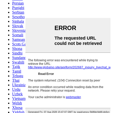
Persian
Punjabi
Serbian
Sesotho
Sinhala
Slovak
Slovenian
Somali
Samoan
Scots Gaelic
Shona
Sindhi
Sundanese
Swahili
Tajik
Tamil
Telugu
Thai
Ukrainian
Urdu
Uzbek
Vietnamese
Welsh
Xhosa
Yiddish