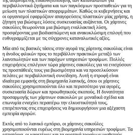
της αυξανόμενης ευαισθητοποίησης των καταναλωτών για
περιβαλλοντικά ζητήματα και των παγκόσμιων προσπαθειών για τη
μείωση των πλαστικών απορριμμάτων. Καθώς οι κυβερνήσεις και
οι οργανισμοί εφαρμόζουν απαγορεύσεις πλαστικών μίας χρήσης, η
ζήτηση για βιώσιμες λύσεις συσκευασίας αυξάνεται. Οι χάρτινες
σακούλες θεωρούνται μια βιώσιμη εναλλακτική λύση,
προσφέροντας μια βιοδιασπώμενη και ανακυκλώσιμη επιλογή που
ευθυγραμμίζεται με τις σύγχρονες καταναλωτικές αξίες.
Μία από τις βασικές τάσεις στην αγορά της χάρτινης σακούλας είναι
η άνοδος φιλικών προς το περιβάλλον πρακτικών μεταξύ των
λιανοπωλητών και των παρόχων υπηρεσιών τροφίμων. Πολλές
επιχειρήσεις επιλέγουν τώρα χάρτινες σακούλες για να ενισχύσουν
τις προσπάθειές τους για βιωσιμότητα και να προσελκύσουν
πελάτες με περιβαλλοντική συνείδηση. Αυτή η στροφή είναι
ιδιαίτερα εμφανής στη βιομηχανία λιανικής, όπου οι χάρτινες
σακούλες χρησιμοποιούνται όλο και περισσότερο για αγορές,
συσκευασία δώρων και προωθητικούς σκοπούς. Η δυνατότητα
προσαρμογής των χάρτινων σακουλών με μοναδικά σχέδια και
επωνυμία ενισχύει περαιτέρω την ελκυστικότητά τους,
επιτρέποντας στις επιχειρήσεις να δημιουργήσουν μια αξέχαστη
εμπειρία αγορών.
Εκτός από το λιανικό εμπόριο, οι χάρτινες σακούλες
χρησιμοποιούνται ευρέως στη βιομηχανία υπηρεσιών τροφίμων. Τα
εστιατόρια, οι καφετέριες και τα φορτηγά τροφίμων υιοθετούν