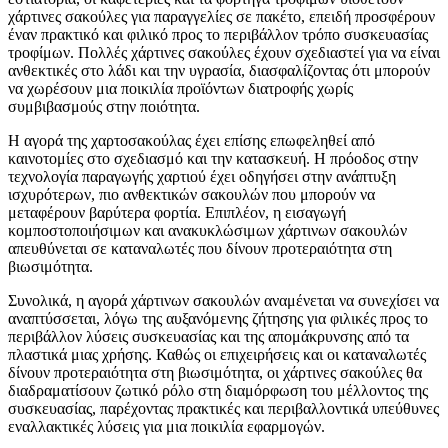
χάρτινες σακούλες για παραγγελίες σε πακέτο, επειδή προσφέρουν
έναν πρακτικό και φιλικό προς το περιβάλλον τρόπο συσκευασίας
τροφίμων. Πολλές χάρτινες σακούλες έχουν σχεδιαστεί για να είναι
ανθεκτικές στο λάδι και την υγρασία, διασφαλίζοντας ότι μπορούν
να χωρέσουν μια ποικιλία προϊόντων διατροφής χωρίς
συμβιβασμούς στην ποιότητα.
Η αγορά της χαρτοσακούλας έχει επίσης επωφεληθεί από
καινοτομίες στο σχεδιασμό και την κατασκευή. Η πρόοδος στην
τεχνολογία παραγωγής χαρτιού έχει οδηγήσει στην ανάπτυξη
ισχυρότερων, πιο ανθεκτικών σακουλών που μπορούν να
μεταφέρουν βαρύτερα φορτία. Επιπλέον, η εισαγωγή
κομποστοποιήσιμων και ανακυκλώσιμων χάρτινων σακουλών
απευθύνεται σε καταναλωτές που δίνουν προτεραιότητα στη
βιωσιμότητα.
Συνολικά, η αγορά χάρτινων σακουλών αναμένεται να συνεχίσει να
αναπτύσσεται, λόγω της αυξανόμενης ζήτησης για φιλικές προς το
περιβάλλον λύσεις συσκευασίας και της απομάκρυνσης από τα
πλαστικά μιας χρήσης. Καθώς οι επιχειρήσεις και οι καταναλωτές
δίνουν προτεραιότητα στη βιωσιμότητα, οι χάρτινες σακούλες θα
διαδραματίσουν ζωτικό ρόλο στη διαμόρφωση του μέλλοντος της
συσκευασίας, παρέχοντας πρακτικές και περιβαλλοντικά υπεύθυνες
εναλλακτικές λύσεις για μια ποικιλία εφαρμογών.