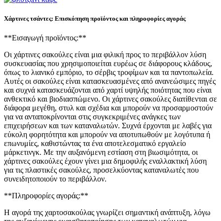
Χάρτινες τσάντες: Επισκόπηση προϊόντος και πληροφορίες αγοράς
**Εισαγωγή προϊόντος:**
Οι χάρτινες σακούλες είναι μια φιλική προς το περιβάλλον λύση
συσκευασίας που χρησιμοποιείται ευρέως σε διάφορους κλάδους,
όπως το λιανικό εμπόριο, το σέρβις τροφίμων και τα παντοπωλεία.
Αυτές οι σακούλες είναι κατασκευασμένες από ανανεώσιμες πηγές
και συχνά κατασκευάζονται από χαρτί υψηλής ποιότητας που είναι
ανθεκτικό και βιοδιασπώμενο. Οι χάρτινες σακούλες διατίθενται σε
διάφορα μεγέθη, στυλ και σχέδια και μπορούν να προσαρμοστούν
για να ανταποκρίνονται στις συγκεκριμένες ανάγκες των
επιχειρήσεων και των καταναλωτών. Συχνά έρχονται με λαβές για
εύκολη φορητότητα και μπορούν να αποτυπωθούν με λογότυπα ή
επωνυμίες, καθιστώντας τα ένα αποτελεσματικό εργαλείο
μάρκετινγκ. Με την αυξανόμενη εστίαση στη βιωσιμότητα, οι
χάρτινες σακούλες έχουν γίνει μια δημοφιλής εναλλακτική λύση
για τις πλαστικές σακούλες, προσελκύοντας καταναλωτές που
συνειδητοποιούν το περιβάλλον.
**Πληροφορίες αγοράς:**
Η αγορά της χαρτοσακούλας γνωρίζει σημαντική ανάπτυξη, λόγω