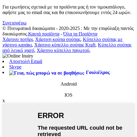
Για ερωτήσεις σχετικά με τα προϊόντα μας ή τον τιμοκατάλογο,
αφήστε μας το email σας και θα επικοινωνήσουμε εντός 24 ωρών.
Συνεισφέρω
© Πνευματικά δικαιώματα - 2020-2025 : Με την επιφύλαξη παντός
δικαιώματος.
Καυτά προϊόντα
-
Όλα τα Προϊόντα
Χάρτινο ποτήρι
,
Χάρτινη κούπα σούπας
,
Κύπελλο σούπας με
χάρτινο καπάκι
,
Χάρτινο κύπελλο σούπας Kraft
,
Κύπελλο σούπας
από λευκό χαρτί
,
Χάρτινο κύπελλο παγωτού
,
Αποστολή Email
Skype
Γουλιέλμος
Android
IOS
x