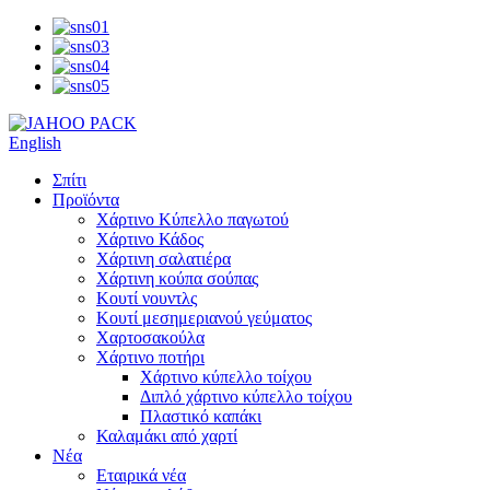
English
Σπίτι
Προϊόντα
Χάρτινο Κύπελλο παγωτού
Χάρτινο Κάδος
Χάρτινη σαλατιέρα
Χάρτινη κούπα σούπας
Κουτί νουντλς
Κουτί μεσημεριανού γεύματος
Χαρτοσακούλα
Χάρτινο ποτήρι
Χάρτινο κύπελλο τοίχου
Διπλό χάρτινο κύπελλο τοίχου
Πλαστικό καπάκι
Καλαμάκι από χαρτί
Νέα
Εταιρικά νέα