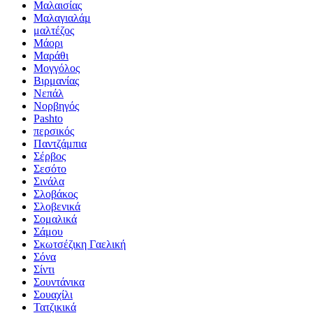
Μαλαισίας
Μαλαγιαλάμ
μαλτέζος
Μάορι
Μαράθι
Μογγόλος
Βιρμανίας
Νεπάλ
Νορβηγός
Pashto
περσικός
Παντζάμπια
Σέρβος
Σεσότο
Σινάλα
Σλοβάκος
Σλοβενικά
Σομαλικά
Σάμου
Σκωτσέζικη Γαελική
Σόνα
Σίντι
Σουντάνικα
Σουαχίλι
Τατζικικά