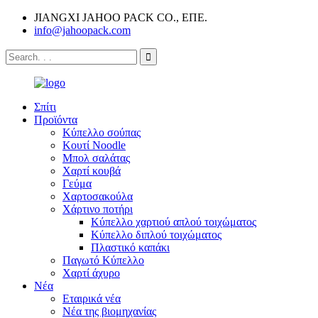
JIANGXI JAHOO PACK CO., ΕΠΕ.
info@jahoopack.com
Σπίτι
Προϊόντα
Κύπελλο σούπας
Κουτί Noodle
Μπολ σαλάτας
Χαρτί κουβά
Γεύμα
Χαρτοσακούλα
Χάρτινο ποτήρι
Κύπελλο χαρτιού απλού τοιχώματος
Κύπελλο διπλού τοιχώματος
Πλαστικό καπάκι
Παγωτό Κύπελλο
Χαρτί άχυρο
Νέα
Εταιρικά νέα
Νέα της βιομηχανίας