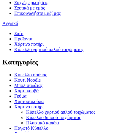
Συχνές ερωτήσεις
Σχετικά με εμάς
Επικοινωνήστε μαζί μας
Αγγλικά
Σπίτι
Προϊόντα
Χάρτινο ποτήρι
Κύπελλο χαρτιού απλού τοιχώματος
Κατηγορίες
Κύπελλο σούπας
Κουτί Noodle
Μπολ σαλάτας
Χαρτί κουβά
Γεύμα
Χαρτοσακούλα
Χάρτινο ποτήρι
Κύπελλο χαρτιού απλού τοιχώματος
Κύπελλο διπλού τοιχώματος
Πλαστικό καπάκι
Παγωτό Κύπελλο