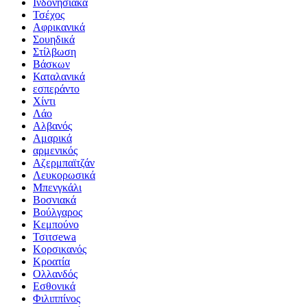
Ινδονησιακά
Τσέχος
Αφρικανικά
Σουηδικά
Στίλβωση
Βάσκων
Καταλανικά
εσπεράντο
Χίντι
Λάο
Αλβανός
Αμαρικά
αρμενικός
Αζερμπαϊτζάν
Λευκορωσικά
Μπενγκάλι
Βοσνιακά
Βούλγαρος
Κεμπούνο
Τσιτσewa
Κορσικανός
Κροατία
Ολλανδός
Εσθονικά
Φιλιππίνος