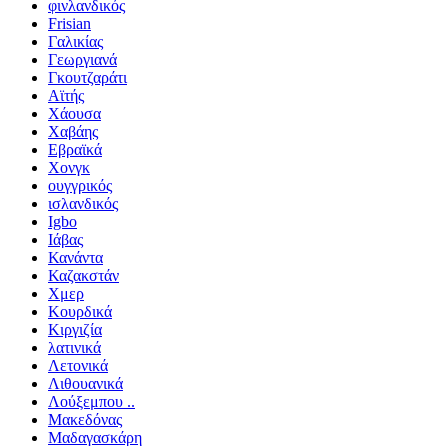
φινλανδικός
Frisian
Γαλικίας
Γεωργιανά
Γκουτζαράτι
Αϊτής
Χάουσα
Χαβάης
Εβραϊκά
Χονγκ
ουγγρικός
ισλανδικός
Igbo
Ιάβας
Κανάντα
Καζακστάν
Χμερ
Κουρδικά
Κιργιζία
λατινικά
Λετονικά
Λιθουανικά
Λούξεμπου ..
Μακεδόνας
Μαδαγασκάρη